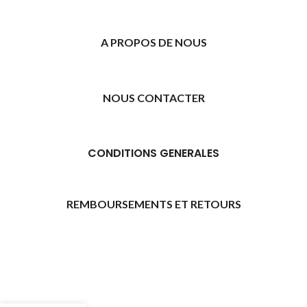
A PROPOS DE NOUS
NOUS CONTACTER
CONDITIONS GENERALES
REMBOURSEMENTS ET RETOURS
[promo_banner image="11315" rounding_size=""
woodmart_css_id="6469739d9e79c" img_size="full"
custom_height="yes" woodmart_empty_space=""
hide_countdown_on_finish="no" hide_btn_tablet="no"