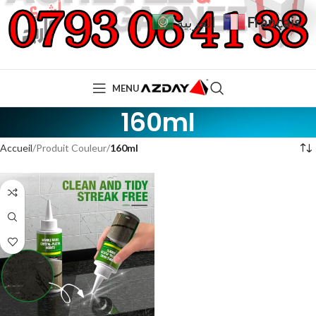
Français
العربية
MENU
160ml
Accueil
Produit Couleur
160ml