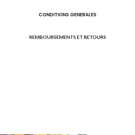
CONDITIONS GENERALES
REMBOURSEMENTS ET RETOURS
[promo_banner image="11315" rounding_size=""
woodmart_css_id="6469739d9e79c" img_size="full"
custom_height="yes" woodmart_empty_space=""
hide_countdown_on_finish="no" hide_btn_tablet="no"
hide_btn_mobile="no" increase_spaces="no"
responsive_spacing="eyJwYXJhbV90eXBlIjoid29vZG1hcnRfcmVzcG9
wd_hide_on_desktop="no" wd_hide_on_tablet="no"
wd_hide_on_mobile="no"
link="url:https%3A%2F%2Fazday.shop%2Finscription-
daffilie%2F|title:Inscription%20d%E2%80%99affili%C3%A9"]
[/promo_banner]
AZDAY
2021
Guiddini E-commerce
.