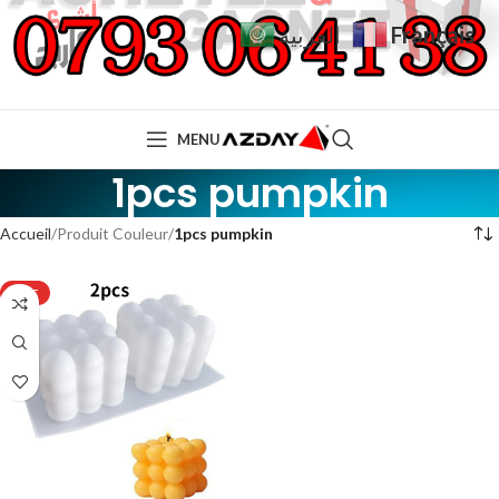
Français
العربية
MENU
1pcs pumpkin
Accueil
Produit Couleur
1pcs pumpkin
HOT