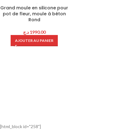
Grand moule en silicone pour
pot de fleur, moule à béton
Rond
د.ج
1990.00
AJOUTER AU PANIER
[html_block id="258"]