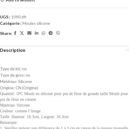
UGS :
1090 dfr
Catégorie :
Moules silicone
Share:
Description
Type de kit:
no
Type de gros:
no
Matériau:
Silicone
Origine:
CN (Origine)
Quantité: 1PC Moule en silicone pour pot de fleur de grande taille Moule pour
pot de fleur en ciment
Matériau: Silicone
Couleur: comme l’image
Taille: Hauteur: 16.3cm, Largeur: 16.3cm
Remarque:
1. Veuillez prévoir une différence de 1 à 3 cm en raison de la mesure manuelle