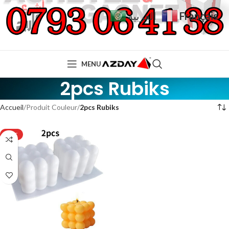
Français
العربية
MENU
2pcs Rubiks
Accueil
Produit Couleur
2pcs Rubiks
HOT