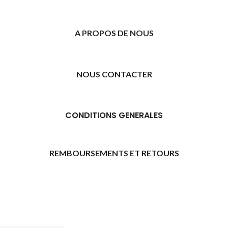
A PROPOS DE NOUS
NOUS CONTACTER
CONDITIONS GENERALES
REMBOURSEMENTS ET RETOURS
[promo_banner image="11315" rounding_size=""
woodmart_css_id="6469739d9e79c" img_size="full"
custom_height="yes" woodmart_empty_space=""