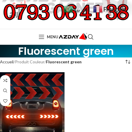
Français
العربية
MENU
Fluorescent green
Accueil
Produit Couleur
Fluorescent green