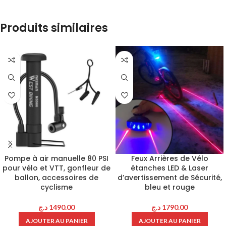
Produits similaires
Pompe à air manuelle 80 PSI
Feux Arrières de Vélo
pour vélo et VTT, gonfleur de
étanches LED & Laser
ballon, accessoires de
d’avertissement de Sécurité,
cyclisme
bleu et rouge
د.ج
1490.00
د.ج
1790.00
AJOUTER AU PANIER
AJOUTER AU PANIER