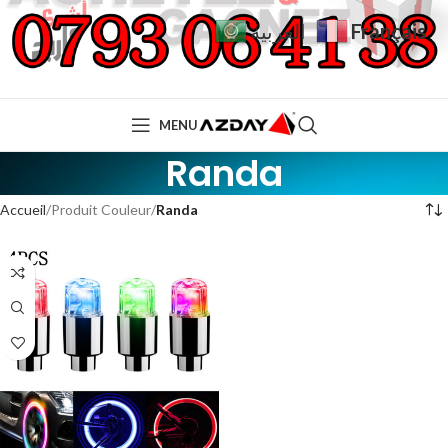
Français
العربية
MENU
Randa
Accueil
Produit Couleur
Randa