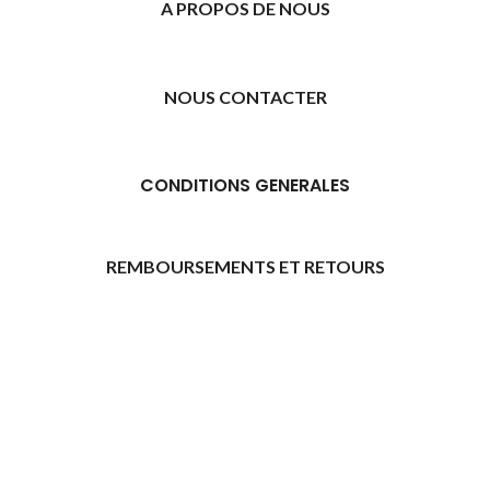
A PROPOS DE NOUS
NOUS CONTACTER
CONDITIONS GENERALES
REMBOURSEMENTS ET RETOURS
[promo_banner image="11315" rounding_size=""
woodmart_css_id="6469739d9e79c" img_size="full"
custom_height="yes" woodmart_empty_space=""
hide_countdown_on_finish="no" hide_btn_tablet="no"
hide_btn_mobile="no" increase_spaces="no"
responsive_spacing="eyJwYXJhbV90eXBlIjoid29vZG1hcnRfcmVzcG9