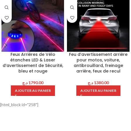
Feux Arrières de Vélo
Feu d’avertissement arrière
étanches LED & Laser
pour motos, voiture,
d’avertissement de Sécurité,
antibrouillard, freinage
bleu et rouge
arrière, feux de recul
د.ج
1790.00
د.ج
1380.00
AJOUTER AU PANIER
AJOUTER AU PANIER
[html_block id="258"]