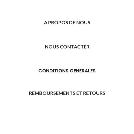
A PROPOS DE NOUS
NOUS CONTACTER
CONDITIONS GENERALES
REMBOURSEMENTS ET RETOURS
[promo_banner image="11315" rounding_size=""
woodmart_css_id="6469739d9e79c" img_size="full"
custom_height="yes" woodmart_empty_space=""