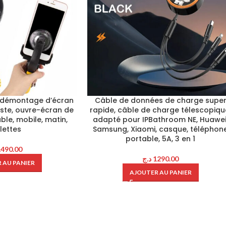
de démontage d’écran
Câble de données de charge supe
uste, ouvre-écran de
rapide, câble de charge télescopiqu
ble, mobile, matin,
adapté pour IPBathroom NE, Huawei
lettes
Samsung, Xiaomi, casque, téléphon
portable, 5A, 3 en 1
1490.00
د.ج
1290.00
 AU PANIER
AJOUTER AU PANIER