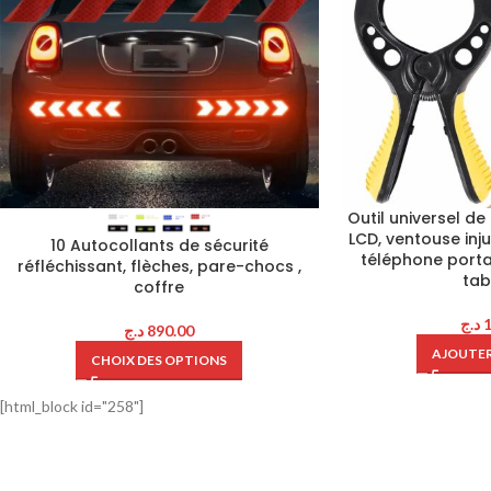
Outil universel 
LCD, ventouse inj
10 Autocollants de sécurité
téléphone porta
réfléchissant, flèches, pare-chocs ,
tab
coffre
د.ج
د.ج
890.00
AJOUTER
CHOIX DES OPTIONS
[html_block id="258"]