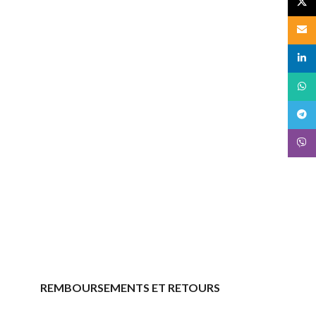
X
Email
linked
What
Teleg
Viber
REMBOURSEMENTS ET RETOURS