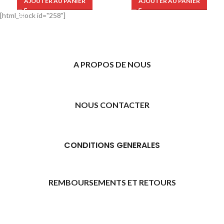
AJOUTER AU PANIER
AJOUTER AU PANIER
[html_block id="258"]
A PROPOS DE NOUS
NOUS CONTACTER
CONDITIONS GENERALES
REMBOURSEMENTS ET RETOURS
[promo_banner image="11315" rounding_size=""