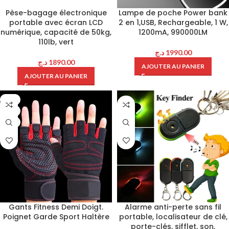
Pèse-bagage électronique
Lampe de poche Power bank
portable avec écran LCD
2 en 1,USB, Rechargeable, 1 W,
numérique, capacité de 50kg,
1200mA, 990000LM
110lb, vert
د.ج
1990.00
د.ج
1890.00
AJOUTER AU PANIER
AJOUTER AU PANIER
L
M
XL
Gants Fitness Demi Doigt.
Alarme anti-perte sans fil
Poignet Garde Sport Haltère
portable, localisateur de clé,
porte-clés, sifflet, son,