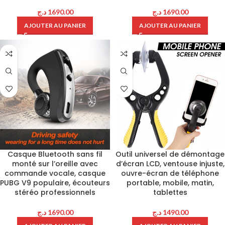
د.ج
1690.00
د.ج
1690.00
AJOUTER AU PANIER
AJOUTER AU PANIER
Casque Bluetooth sans fil
Outil universel de démontage
monté sur l’oreille avec
d’écran LCD, ventouse injuste,
commande vocale, casque
ouvre-écran de téléphone
PUBG V9 populaire, écouteurs
portable, mobile, matin,
stéréo professionnels
tablettes
د.ج
1690.00
د.ج
1490.00