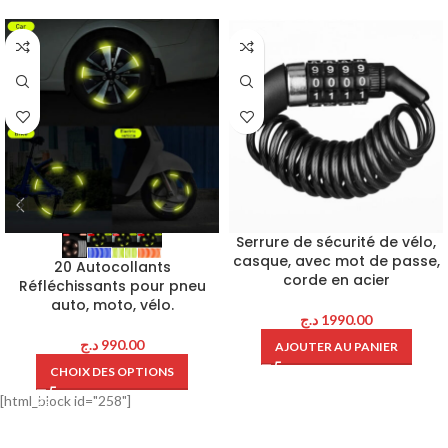
Serrure de sécurité de vélo,
casque, avec mot de passe,
20 Autocollants
corde en acier
Réfléchissants pour pneu
auto, moto, vélo.
د.ج
1990.00
د.ج
990.00
AJOUTER AU PANIER
CHOIX DES OPTIONS
[html_block id="258"]