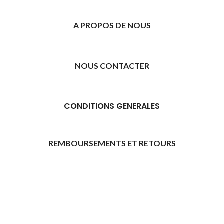
A PROPOS DE NOUS
NOUS CONTACTER
CONDITIONS GENERALES
REMBOURSEMENTS ET RETOURS
[promo_banner image="11315" rounding_size=""
woodmart_css_id="6469739d9e79c" img_size="full"
custom_height="yes" woodmart_empty_space=""
hide_countdown_on_finish="no" hide_btn_tablet="no"