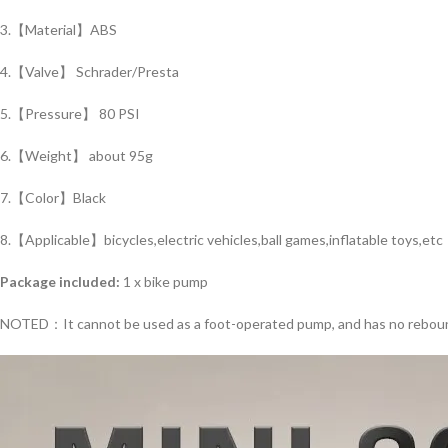
3.【Material】ABS
4.【Valve】 Schrader/Presta
5.【Pressure】 80 PSI
6.【Weight】 about 95g
7.【Color】Black
8.【Applicable】bicycles,electric vehicles,ball games,inflatable toys,etc
Package included:
1 x bike pump
NOTED：It cannot be used as a foot-operated pump, and has no rebound f