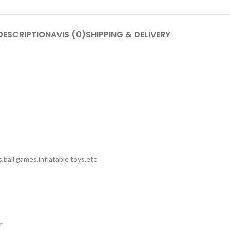
DESCRIPTION
AVIS (0)
SHIPPING & DELIVERY
s,ball games,inflatable toys,etc
cm