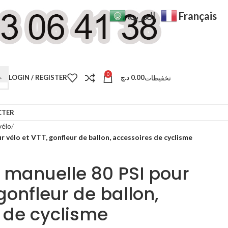
Français
العربية
0
تخفيظات
LOGIN / REGISTER
د.ج
0.00
CTER
vélo
r vélo et VTT, gonfleur de ballon, accessoires de cyclisme
 manuelle 80 PSI pour
 gonfleur de ballon,
 de cyclisme