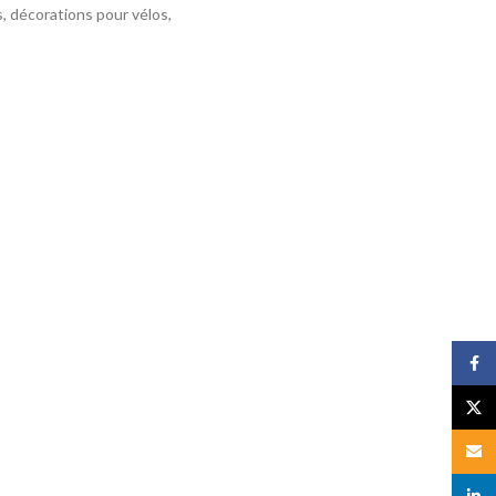
, décorations pour vélos,
Face
X
Email
linked