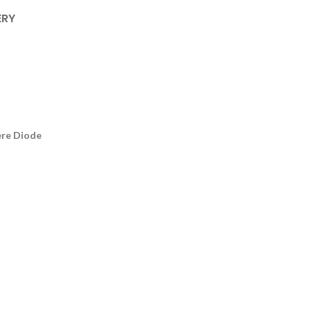
ERY
ere Diode