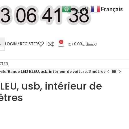
Français
العربية
0
تخفيظات
LOGIN / REGISTER
د.ج
0.00
CTER
vélo
Bande LED BLEU, usb, intérieur de voiture, 3 mètres
EU, usb, intérieur de
ètres