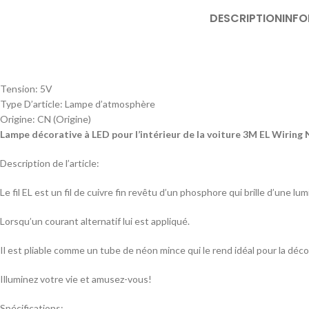
DESCRIPTION
INF
Tension:
5V
Type D’article:
Lampe d’atmosphère
Origine:
CN (Origine)
Lampe décorative à LED pour l’intérieur de la voiture 3M EL Wirin
Description de l’article:
Le fil EL est un fil de cuivre fin revêtu d’un phosphore qui brille d’une 
Lorsqu’un courant alternatif lui est appliqué.
Il est pliable comme un tube de néon mince qui le rend idéal pour la décor
Illuminez votre vie et amusez-vous!
Spécifications: