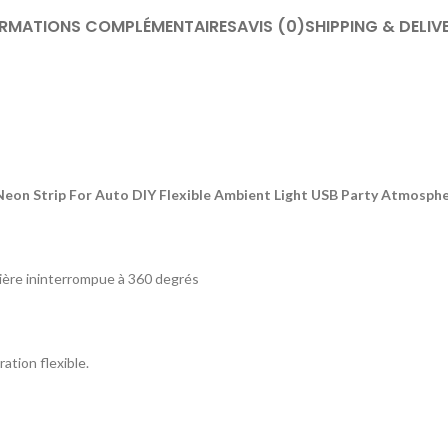
ORMATIONS COMPLÉMENTAIRES
AVIS (0)
SHIPPING & DELIV
g Neon Strip For Auto DIY Flexible Ambient Light USB Party Atmosph
lumière ininterrompue à 360 degrés
ation flexible.