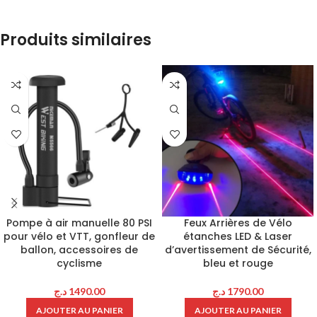
Produits similaires
Pompe à air manuelle 80 PSI
Feux Arrières de Vélo
pour vélo et VTT, gonfleur de
étanches LED & Laser
ballon, accessoires de
d’avertissement de Sécurité,
cyclisme
bleu et rouge
د.ج
1490.00
د.ج
1790.00
AJOUTER AU PANIER
AJOUTER AU PANIER