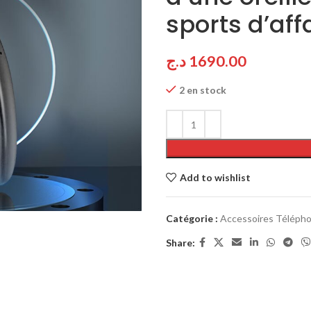
sports d’affa
د.ج
1690.00
2 en stock
Add to wishlist
Catégorie :
Accessoires Téléph
Share: