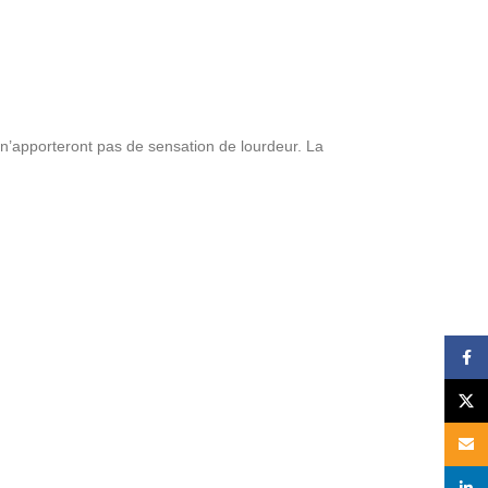
, n’apporteront pas de sensation de lourdeur. La
Face
X
Email
linked