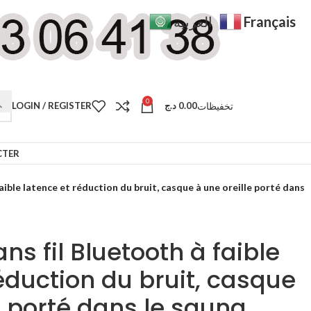
Français
العربية
0
تخفيظات
LOGIN / REGISTER
د.ج
0.00
CTER
aible latence et réduction du bruit, casque à une oreille porté dans
ns fil Bluetooth à faible
éduction du bruit, casque
e porté dans le sauna,