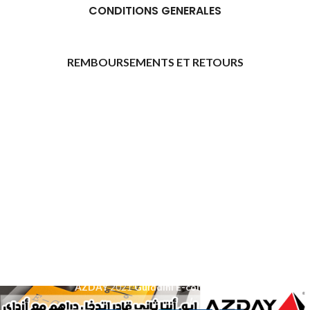
CONDITIONS GENERALES
REMBOURSEMENTS ET RETOURS
[promo_banner image="11315" rounding_size=""
woodmart_css_id="6469739d9e79c" img_size="full"
custom_height="yes" woodmart_empty_space=""
hide_countdown_on_finish="no" hide_btn_tablet="no"
hide_btn_mobile="no" increase_spaces="no"
responsive_spacing="eyJwYXJhbV90eXBlIjoid29vZG1hcnRfcmVzcG9
wd_hide_on_desktop="no" wd_hide_on_tablet="no"
wd_hide_on_mobile="no"
link="url:https%3A%2F%2Fazday.shop%2Finscription-
daffilie%2F|title:Inscription%20d%E2%80%99affili%C3%A9"]
[/promo_banner]
AZDAY
2021
Guiddini E-commerce
.