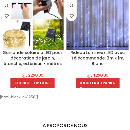
Guirlande solaire à LED pour
Rideau Lumineux LED avec
décoration de jardin,
Télécommande, 3m x 1m,
étanche, extérieur 7 mètres
Blanc
د.ج
2290.00
د.ج
1290.00
CHOIX DES OPTIONS
AJOUTER AU PANIER
[html_block id="258"]
A PROPOS DE NOUS