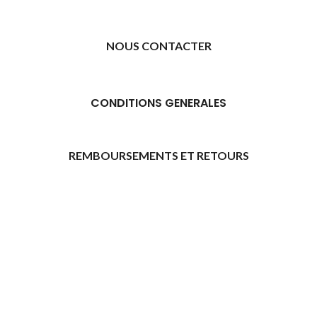
NOUS CONTACTER
CONDITIONS GENERALES
REMBOURSEMENTS ET RETOURS
[promo_banner image="11315" rounding_size=""
woodmart_css_id="6469739d9e79c" img_size="full"
custom_height="yes" woodmart_empty_space=""
hide_countdown_on_finish="no" hide_btn_tablet="no"
hide_btn_mobile="no" increase_spaces="no"
responsive_spacing="eyJwYXJhbV90eXBlIjoid29vZG1hcnRfcmVzcG9
wd_hide_on_desktop="no" wd_hide_on_tablet="no"