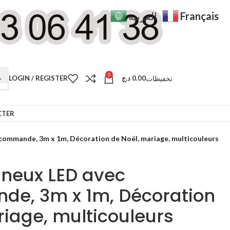
Français
العربية
0
تخفيظات
LOGIN / REGISTER
د.ج
0.00
CTER
commande, 3m x 1m, Décoration de Noël, mariage, multicouleurs
neux LED avec
de, 3m x 1m, Décoration
riage, multicouleurs