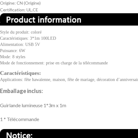
Origine:
CN (Origine)
Certification:
UL,CE
Style du produit: coloré
Caractéristiques: 3*1m 100LED
Alimentation: USB 5V
Puissance: 6W
Mode: 8 styles
Mode de fonctionnement: prise en charge de la télécommande
Caractéristiques:
Applications: fête hawaïenne, maison, fête de mariage, décoration d’anniversai
Emballage inclus:
Guirlande lumineuse 1*3m x 1m
1 * Télécommande