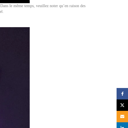
s. Dans le même temps, veuillez noter qu’en raison des
el.
Face
X
Email
linked