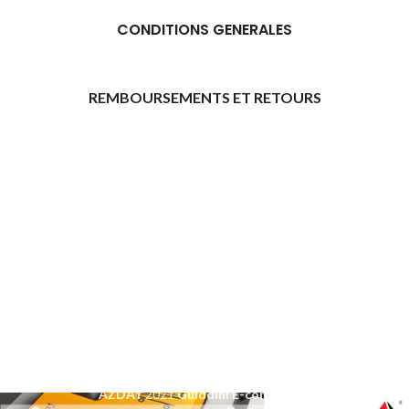
CONDITIONS GENERALES
REMBOURSEMENTS ET RETOURS
[promo_banner image="11315" rounding_size=""
woodmart_css_id="6469739d9e79c" img_size="full"
custom_height="yes" woodmart_empty_space=""
hide_countdown_on_finish="no" hide_btn_tablet="no"
hide_btn_mobile="no" increase_spaces="no"
responsive_spacing="eyJwYXJhbV90eXBlIjoid29vZG1hcnRfcmVzcG9
wd_hide_on_desktop="no" wd_hide_on_tablet="no"
wd_hide_on_mobile="no"
link="url:https%3A%2F%2Fazday.shop%2Finscription-
daffilie%2F|title:Inscription%20d%E2%80%99affili%C3%A9"]
[/promo_banner]
AZDAY
2021
Guiddini E-commerce
.