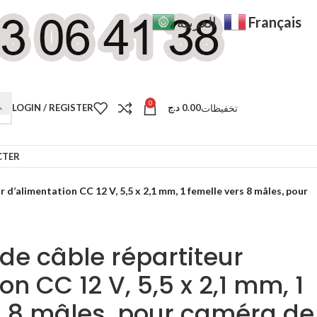
Français
العربية
0
تخفيظات
LOGIN / REGISTER
د.ج
0.00
CTER
 d’alimentation CC 12 V, 5,5 x 2,1 mm, 1 femelle vers 8 mâles, pour
de câble répartiteur
on CC 12 V, 5,5 x 2,1 mm, 1
s 8 mâles, pour caméra de