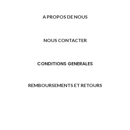
A PROPOS DE NOUS
NOUS CONTACTER
CONDITIONS GENERALES
REMBOURSEMENTS ET RETOURS
[promo_banner image="11315" rounding_size=""
woodmart_css_id="6469739d9e79c" img_size="full"
custom_height="yes" woodmart_empty_space=""
hide_countdown_on_finish="no" hide_btn_tablet="no"