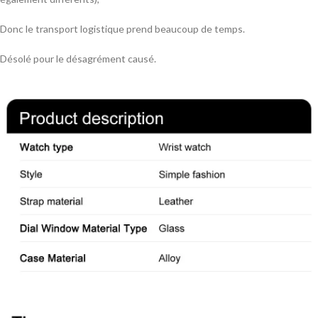
Donc le transport logistique prend beaucoup de temps.
Désolé pour le désagrément causé.