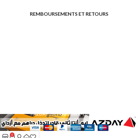
REMBOURSEMENTS ET RETOURS
[promo_banner image="11315" rounding_size=""
woodmart_css_id="6469739d9e79c" img_size="full"
custom_height="yes" woodmart_empty_space=""
hide_countdown_on_finish="no" hide_btn_tablet="no"
hide_btn_mobile="no" increase_spaces="no"
responsive_spacing="eyJwYXJhbV90eXBlIjoid29vZG1hcnRfcmVzcG9
wd_hide_on_desktop="no" wd_hide_on_tablet="no"
wd_hide_on_mobile="no"
link="url:https%3A%2F%2Fazday.shop%2Finscription-
daffilie%2F|title:Inscription%20d%E2%80%99affili%C3%A9"]
[/promo_banner]
AZDAY
2021
Guiddini E-commerce
.
0