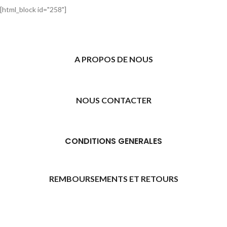
[html_block id="258"]
A PROPOS DE NOUS
NOUS CONTACTER
CONDITIONS GENERALES
REMBOURSEMENTS ET RETOURS
[promo_banner image="11315" rounding_size=""