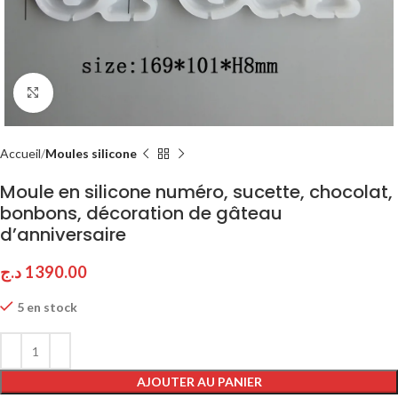
Click to enlarge
Accueil
Moules silicone
Moule en silicone numéro, sucette, chocolat,
bonbons, décoration de gâteau
d’anniversaire
د.ج
1390.00
5 en stock
AJOUTER AU PANIER