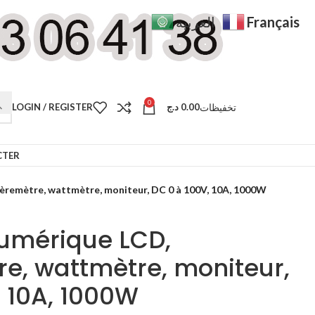
Français
العربية
0
تخفيظات
LOGIN / REGISTER
د.ج
0.00
CTER
remètre, wattmètre, moniteur, DC 0 à 100V, 10A, 1000W
umérique LCD,
, wattmètre, moniteur,
, 10A, 1000W