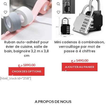
Ruban auto-adhésif pour
Mini cadenas à combinaison,
évier de cuisine, salle de
verrouillage par mot de
bain, baignoire 3,2 m x 3,8
passe à 4 chiffres
cm
د.ج
1490.00
د.ج
1890.00
AJOUTER AU PANIER
CHOIX DES OPTIONS
[html_block id="258"]
A PROPOS DE NOUS