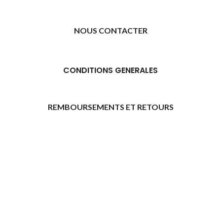
NOUS CONTACTER
CONDITIONS GENERALES
REMBOURSEMENTS ET RETOURS
[promo_banner image="11315" rounding_size=""
woodmart_css_id="6469739d9e79c" img_size="full"
custom_height="yes" woodmart_empty_space=""
hide_countdown_on_finish="no" hide_btn_tablet="no"
hide_btn_mobile="no" increase_spaces="no"
responsive_spacing="eyJwYXJhbV90eXBlIjoid29vZG1hcnRfcmVzcG9
wd_hide_on_desktop="no" wd_hide_on_tablet="no"