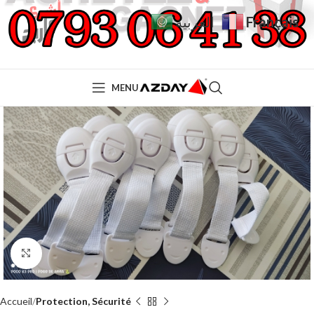
Français
العربية
MENU
Click to enlarge
Accueil
Protection, Sécurité