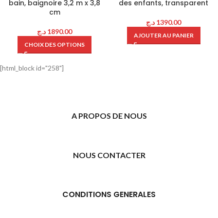
bain, baignoire 3,2 m x 3,8
des enfants, transparent
cm
د.ج
1390.00
د.ج
1890.00
AJOUTER AU PANIER
CHOIX DES OPTIONS
[html_block id="258"]
A PROPOS DE NOUS
NOUS CONTACTER
CONDITIONS GENERALES