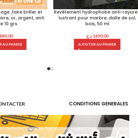
ge ,faire briller et
Revêtement hydrophobe anti-rayure
ivre, or, argent, anti
lustrant pour marbre, dalle de sol,
le 10 grs
bois, 50 ml
880.00
د.ج
1690.00
 AU PANIER
AJOUTER AU PANIER
CONDITIONS GENERALES
ONTACTER
9739d9e79c" img_size="full" custom_height="yes" woodmart_empty_sp