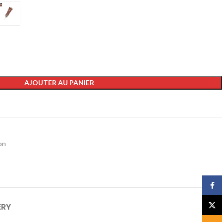
AJOUTER AU PANIER
on
Face
X
ERY