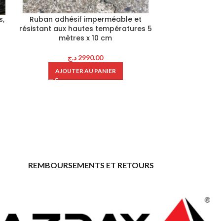
s,
Ruban adhésif imperméable et
Jeu de 5 guide
résistant aux hautes températures 5
de vi
mètres x 10 cm
د.ج
2990.00
AJOU
AJOUTER AU PANIER
REMBOURSEMENTS ET RETOURS
ace="" hide_countdown_on_finish="no"