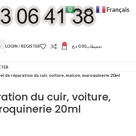
Français
العربية
0
تخفيظات
LOGIN / REGISTER
د.ج
0.00
CTER
el de réparation du cuir, voiture, maison, maroquinerie 20ml
ation du cuir, voiture,
oquinerie 20ml