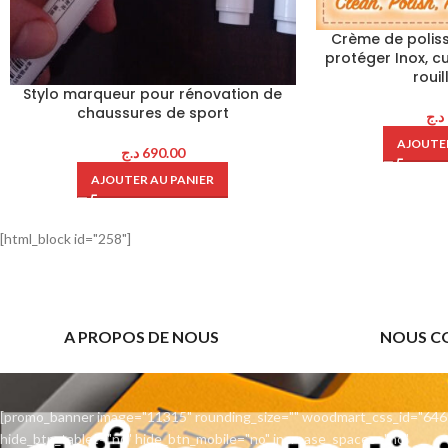
Crème de polissa
protéger Inox, cu
rouil
Stylo marqueur pour rénovation de
chaussures de sport
د.ج
AJOUTER
د.ج
690.00
AJOUTER AU PANIER
[html_block id="258"]
A PROPOS DE NOUS
NOUS C
[promo_banner image="11315" rounding_size="" woodmart_css_id="646
hide_btn_tablet="no" hide_btn_mobile="no" increase_spaces="no"