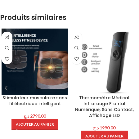
Produits similaires
Stimulateur musculaire sans
Thermomètre Médical
fil électrique intelligent
Infrarouge Frontal
Numérique, Sans Contact,
Affichage LED
د.ج
2790.00
AJOUTER AU PANIER
د.ج
1990.00
AJOUTER AU PANIER