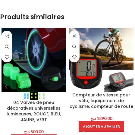
Produits similaires
Compteur de vitesse pour
vélo, équipement de
04 Valves de pneu
cyclisme, compteur de route
décoratives universelles
lumineuses, ROUGE, BLEU,
د.ج
1890.00
JAUNE, VERT
AJOUTER AU PANIER
د.ج
500.00