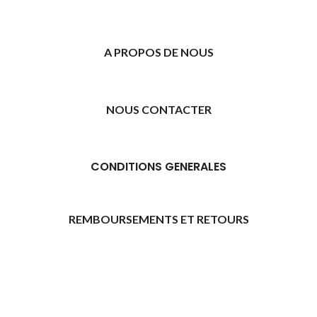
A PROPOS DE NOUS
NOUS CONTACTER
CONDITIONS GENERALES
REMBOURSEMENTS ET RETOURS
[promo_banner image="11315" rounding_size=""
woodmart_css_id="6469739d9e79c" img_size="full"
custom_height="yes" woodmart_empty_space=""