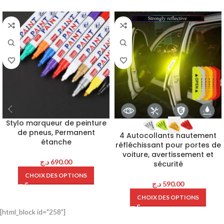
Stylo marqueur de peinture
de pneus, Permanent
4 Autocollants hautement
étanche
réfléchissant pour portes de
voiture, avertissement et
د.ج
690.00
sécurité
CHOIX DES OPTIONS
د.ج
590.00
CHOIX DES OPTIONS
[html_block id="258"]