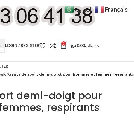
Français
العربية
0
تخفيظات
LOGIN / REGISTER
د.ج
0.00
CTER
vélo
Gants de sport demi-doigt pour hommes et femmes, respirants
ort demi-doigt pour
femmes, respirants