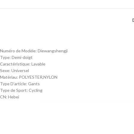
Numéro de Modèle:
Diewangshengji
Type:
Demi-doigt
Caractéristique:
Lavable
Sexe:
Universel
Matériau:
POLYESTER,NYLON
Type D’article:
Gants
Type de Sport:
Cycling
CN:
Hebei