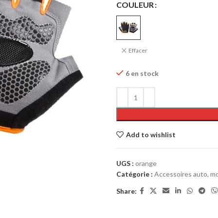
COULEUR
Effacer
6 en stock
Add to wishlist
UGS :
orange
Catégorie :
Accessoires auto, mo
Share: