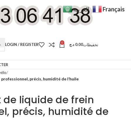
Français
العربية
0
تخفيظات
LOGIN / REGISTER
د.ج
0.00
CTER
vélo
 professionnel, précis, humidité de l’huile
 de liquide de frein
l, précis, humidité de