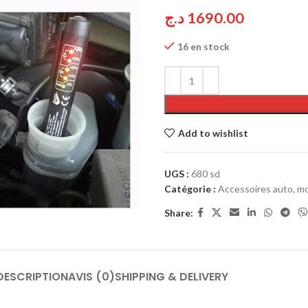
د.ج
1690.00
16 en stock
Add to wishlist
UGS :
680 sd
Catégorie :
Accessoires auto, mo
Share:
DESCRIPTION
AVIS (0)
SHIPPING & DELIVERY