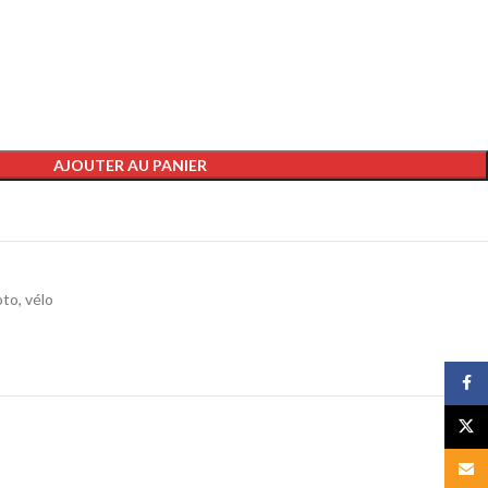
AJOUTER AU PANIER
to, vélo
Face
X
Email