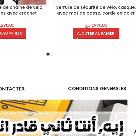
e de chaîne de vélo,
Serrure de sécurité de vélo, casque,
lons avec crochet
avec mot de passe, corde en acier
1290.00
د.ج
1990.00
 AU PANIER
AJOUTER AU PANIER
CONDITIONS GENERALES
ONTACTER
9739d9e79c" img_size="full" custom_height="yes" woodmart_empty_sp
uc2l2ZV9zcGFjaW5nIiwic2VsZWN0b3JfaWQiOiI2NDY5NzM5ZDllNzljIiw
"no" link="url:https%3A%2F%2Fazday.shop%2Finscription-daffilie%2F