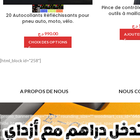
Pince de contrôl
outils à mail
20 Autocollants Réfléchissants pour
pneu auto, moto, vélo.
د.ج
د.ج
990.00
AJOUTER
CHOIX DES OPTIONS
[html_block id="258"]
A PROPOS DE NOUS
NOUS C
[promo_banner image="11315" rounding_size="" woodmart_css_id="646
hide_btn_tablet="no" hide_btn_mobile="no" increase_spaces="no"
responsive_spacing="eyJwYXJhbV90eXBlIjoid29vZG1hcnRfcmVzcG9
wd_hide_on_desktop="no" wd_hide_on_tablet="no" wd_hide_on_mobile=