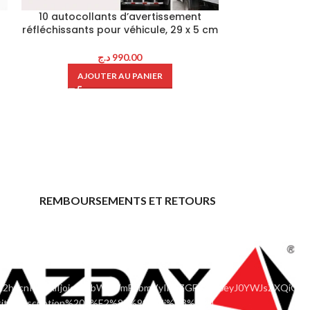
10 autocollants d’avertissement
Testeur de ba
réfléchissants pour véhicule, 29 x 5 cm
LED, affi
د.ج
990.00
د.ج
219
AJOUTER AU PANIER
AJOU
REMBOURSEMENTS ET RETOURS
ace="" hide_countdown_on_finish="no"
ic2hvcnRjb2RlIjoicHJvbW9fYmFubmVyIiwiZGF0YSI6eyJ0YWJsZXQiOnt
|title:Inscription%20d%E2%80%99affili%C3%A9"]