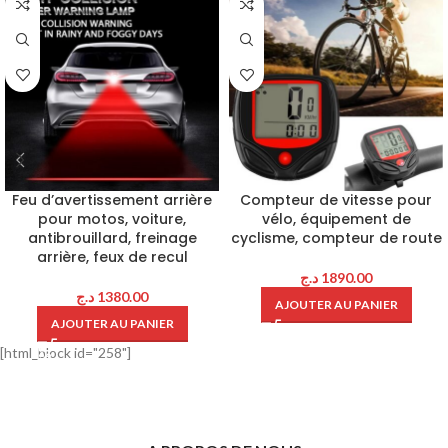
Feu d’avertissement arrière
Compteur de vitesse pour
pour motos, voiture,
vélo, équipement de
antibrouillard, freinage
cyclisme, compteur de route
arrière, feux de recul
د.ج
1890.00
د.ج
1380.00
AJOUTER AU PANIER
AJOUTER AU PANIER
[html_block id="258"]