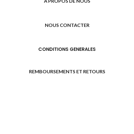
A PROPOS DE NOUS
NOUS CONTACTER
CONDITIONS GENERALES
REMBOURSEMENTS ET RETOURS
[promo_banner image="11315" rounding_size=""
woodmart_css_id="6469739d9e79c" img_size="full"
custom_height="yes" woodmart_empty_space=""
hide_countdown_on_finish="no" hide_btn_tablet="no"
hide_btn_mobile="no" increase_spaces="no"
responsive_spacing="eyJwYXJhbV90eXBlIjoid29vZG1hcnRfcmVzcG9