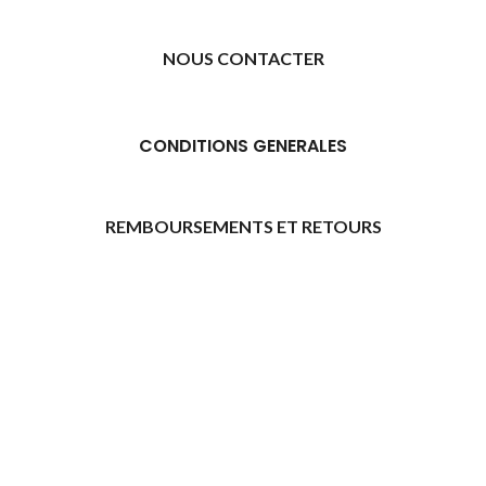
NOUS CONTACTER
CONDITIONS GENERALES
REMBOURSEMENTS ET RETOURS
[promo_banner image="11315" rounding_size=""
woodmart_css_id="6469739d9e79c" img_size="full"
custom_height="yes" woodmart_empty_space=""
hide_countdown_on_finish="no" hide_btn_tablet="no"
hide_btn_mobile="no" increase_spaces="no"
responsive_spacing="eyJwYXJhbV90eXBlIjoid29vZG1hcnRfcmVzcG9
wd_hide_on_desktop="no" wd_hide_on_tablet="no"
wd_hide_on_mobile="no"