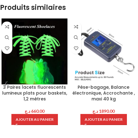
Produits similaires
3 Paires lacets fluorescents
Pèse-bagage, Balance
lumineux plats pour baskets,
électronique, Accrochante ,
1,2 mètres
maxi 40 kg
د.ج
660.00
د.ج
1890.00
AJOUTER AU PANIER
AJOUTER AU PANIER