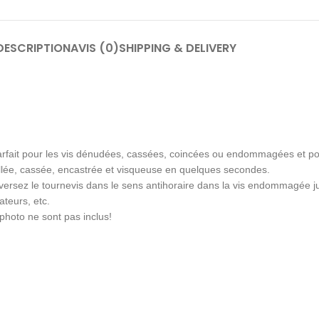
DESCRIPTION
AVIS (0)
SHIPPING & DELIVERY
 parfait pour les vis dénudées, cassées, coincées ou endommagées et pou
ouillée, cassée, encastrée et visqueuse en quelques secondes.
inversez le tournevis dans le sens antihoraire dans la vis endommagée jus
ateurs, etc.
photo ne sont pas inclus!