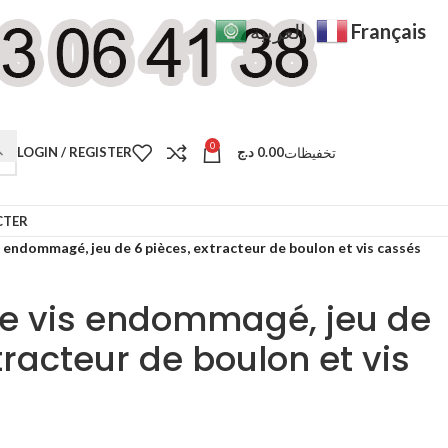
Français
العربية
0
تخفيظات
LOGIN / REGISTER
د.ج
0.00
CTER
 endommagé, jeu de 6 pièces, extracteur de boulon et vis cassés
de vis endommagé, jeu de
tracteur de boulon et vis