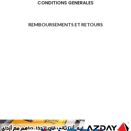
CONDITIONS GENERALES
REMBOURSEMENTS ET RETOURS
[promo_banner image="11315" rounding_size=""
woodmart_css_id="6469739d9e79c" img_size="full"
custom_height="yes" woodmart_empty_space=""
hide_countdown_on_finish="no" hide_btn_tablet="no"
hide_btn_mobile="no" increase_spaces="no"
responsive_spacing="eyJwYXJhbV90eXBlIjoid29vZG1hcnRfcmVzcG9
wd_hide_on_desktop="no" wd_hide_on_tablet="no"
wd_hide_on_mobile="no"
link="url:https%3A%2F%2Fazday.shop%2Finscription-
daffilie%2F|title:Inscription%20d%E2%80%99affili%C3%A9"]
[/promo_banner]
AZDAY
2021
Guiddini E-commerce
.