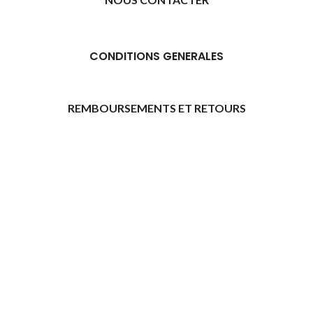
CONDITIONS GENERALES
REMBOURSEMENTS ET RETOURS
[promo_banner image="11315" rounding_size=""
woodmart_css_id="6469739d9e79c" img_size="full"
custom_height="yes" woodmart_empty_space=""
hide_countdown_on_finish="no" hide_btn_tablet="no"
hide_btn_mobile="no" increase_spaces="no"
responsive_spacing="eyJwYXJhbV90eXBlIjoid29vZG1hcnRfcmVzcG9
wd_hide_on_desktop="no" wd_hide_on_tablet="no"
wd_hide_on_mobile="no"
link="url:https%3A%2F%2Fazday.shop%2Finscription-
daffilie%2F|title:Inscription%20d%E2%80%99affili%C3%A9"]