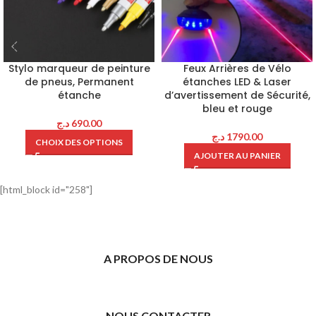
Stylo marqueur de peinture
Feux Arrières de Vélo
de pneus, Permanent
étanches LED & Laser
étanche
d’avertissement de Sécurité,
bleu et rouge
د.ج
690.00
د.ج
1790.00
CHOIX DES OPTIONS
AJOUTER AU PANIER
[html_block id="258"]
A PROPOS DE NOUS
NOUS CONTACTER