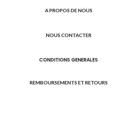
A PROPOS DE NOUS
NOUS CONTACTER
CONDITIONS GENERALES
REMBOURSEMENTS ET RETOURS
[promo_banner image="11315" rounding_size=""
woodmart_css_id="6469739d9e79c" img_size="full"
custom_height="yes" woodmart_empty_space=""
hide_countdown_on_finish="no" hide_btn_tablet="no"
hide_btn_mobile="no" increase_spaces="no"