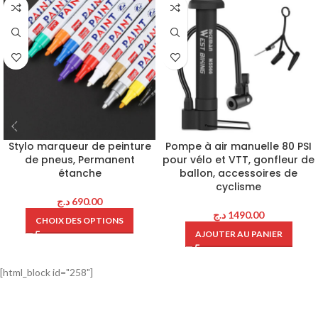
Stylo marqueur de peinture
Pompe à air manuelle 80 PSI
de pneus, Permanent
pour vélo et VTT, gonfleur de
étanche
ballon, accessoires de
cyclisme
د.ج
690.00
د.ج
1490.00
CHOIX DES OPTIONS
AJOUTER AU PANIER
[html_block id="258"]