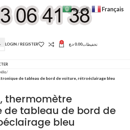
Français
العربية
0
تخفيظات
LOGIN / REGISTER
د.ج
0.00
CTER
vélo
tronique de tableau de bord de voiture, rétroéclairage bleu
e, thermomètre
e de tableau de bord de
roéclairage bleu