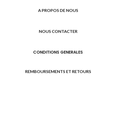
A PROPOS DE NOUS
NOUS CONTACTER
CONDITIONS GENERALES
REMBOURSEMENTS ET RETOURS
[promo_banner image="11315" rounding_size=""
woodmart_css_id="6469739d9e79c" img_size="full"
custom_height="yes" woodmart_empty_space=""
hide_countdown_on_finish="no" hide_btn_tablet="no"
hide_btn_mobile="no" increase_spaces="no"